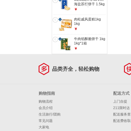
4
海盐苏打饼干 1.5kg
1.5kg*1袋
￥
肉松戚风蛋糕1kg
5
1kg
￥
牛肉馅酥脆饼干 1kg
6
1kg*1箱
￥
品类齐全，轻松购物
购物指南
配送方式
购物流程
上门自提
会员介绍
211限时达
生活旅行/团购
配送服务查
常见问题
配送费收取
大家电