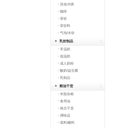
其他冲调
咖啡
茶饮
茶饮料
气泡/水饮
乳饮制品
常温奶
低温奶
成人奶粉
酸奶/益生菌
乳制品
粮油干货
米面杂粮
食用油
南北干货
调味品
底料/蘸料