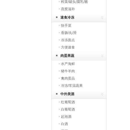
榨菜/罐头/腐乳/酱
燕窝滋补
速食冷冻
快手菜
香肠/丸/滑
冷冻面点
方便速食
肉蛋果蔬
水产海鲜
猪牛羊肉
禽肉蛋品
冷冻/常温蔬果
中外美酒
红葡萄酒
白葡萄酒
起泡酒
白酒