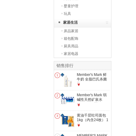
婴童护理
玩具
家居生活
床品家居
箱包配饰
厨具用品
家居电器
销售排行
Member's Mark 鲜
1
牛奶 全脂巴氏杀菌
乳 2L 2L
￥
Member's Mark 弱
2
碱性天然矿泉水
300mL*24瓶
￥
300mL*24瓶
黄油千层吐司面包
3
1kg（内含24枚） 1
盒
￥
MEMBER'S MARK