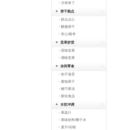
月饼来了
饼干糕点
糕点点心
酥脆饼干
夹心/曲奇
坚果炒货
原味坚果
调味坚果
休闲零食
肉干海苔
蜜饯果干
糖巧果冻
膨化食品
水饮冲调
果蔬汁
果味饮料/椰子水
麦片/谷物