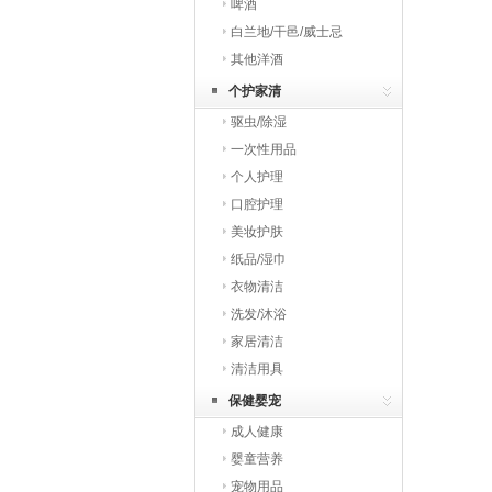
啤酒
白兰地/干邑/威士忌
其他洋酒
个护家清
驱虫/除湿
一次性用品
个人护理
口腔护理
美妆护肤
纸品/湿巾
衣物清洁
洗发/沐浴
家居清洁
清洁用具
保健婴宠
成人健康
婴童营养
宠物用品