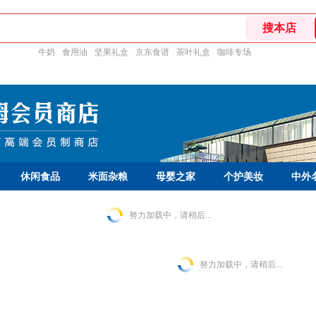
牛奶
食用油
坚果礼盒
京东食谱
茶叶礼盒
咖啡专场
休闲食品
米面杂粮
母婴之家
个护美妆
中外
努力加载中，请稍后...
努力加载中，请稍后...