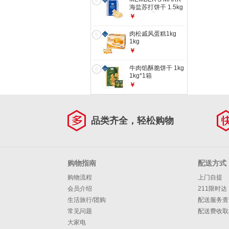
4
海盐苏打饼干 1.5kg
1.5kg*1袋
￥
肉松戚风蛋糕1kg
5
1kg
￥
牛肉馅酥脆饼干 1kg
6
1kg*1箱
￥
品类齐全，轻松购物
购物指南
配送方式
购物流程
上门自提
会员介绍
211限时达
生活旅行/团购
配送服务查
常见问题
配送费收取
大家电