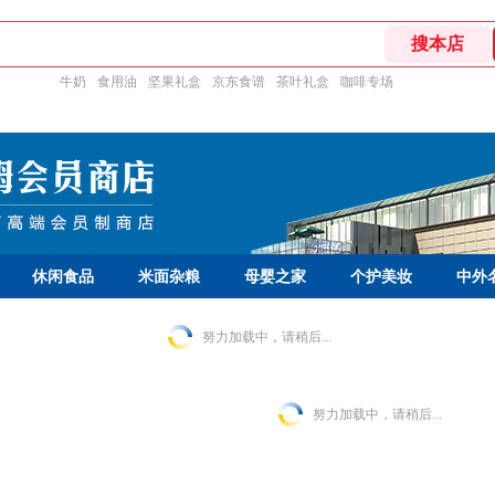
牛奶
食用油
坚果礼盒
京东食谱
茶叶礼盒
咖啡专场
休闲食品
米面杂粮
母婴之家
个护美妆
中外
努力加载中，请稍后...
努力加载中，请稍后...