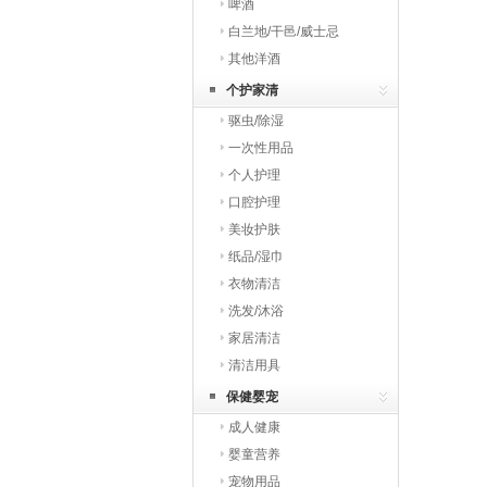
啤酒
白兰地/干邑/威士忌
其他洋酒
个护家清
驱虫/除湿
一次性用品
个人护理
口腔护理
美妆护肤
纸品/湿巾
衣物清洁
洗发/沐浴
家居清洁
清洁用具
保健婴宠
成人健康
婴童营养
宠物用品