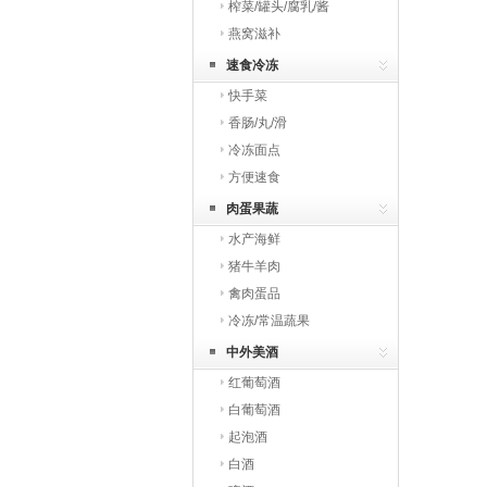
榨菜/罐头/腐乳/酱
燕窝滋补
速食冷冻
快手菜
香肠/丸/滑
冷冻面点
方便速食
肉蛋果蔬
水产海鲜
猪牛羊肉
禽肉蛋品
冷冻/常温蔬果
中外美酒
红葡萄酒
白葡萄酒
起泡酒
白酒