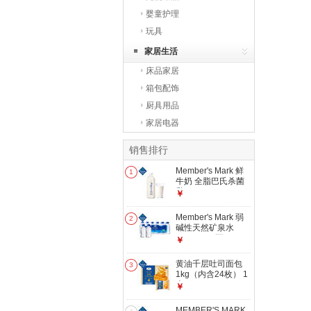
婴童护理
玩具
家居生活
床品家居
箱包配饰
厨具用品
家居电器
销售排行
Member's Mark 鲜
1
牛奶 全脂巴氏杀菌
乳 2L 2L
￥
Member's Mark 弱
2
碱性天然矿泉水
300mL*24瓶
￥
300mL*24瓶
黄油千层吐司面包
3
1kg（内含24枚） 1
盒
￥
MEMBER'S MARK