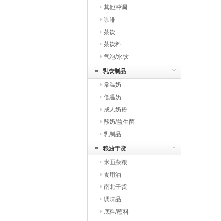
其他冲调
咖啡
茶饮
茶饮料
气泡/水饮
乳饮制品
常温奶
低温奶
成人奶粉
酸奶/益生菌
乳制品
粮油干货
米面杂粮
食用油
南北干货
调味品
底料/蘸料