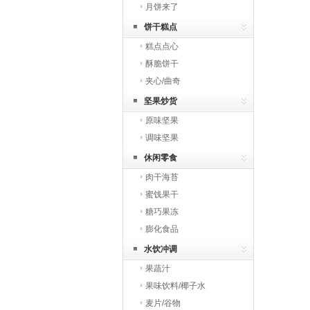
月饼来了
饼干糕点
糕点点心
酥脆饼干
夹心/曲奇
坚果炒货
原味坚果
调味坚果
休闲零食
肉干海苔
蜜饯果干
糖巧果冻
膨化食品
水饮冲调
果蔬汁
果味饮料/椰子水
麦片/谷物